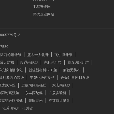
工程纤维网
网优企业网站
065779号-2
580
韬丙纶短纤维
盛杰合力化纤
飞尔博纤维
晨无纺布
毅通丙纶纱
亮彩色母粒
蒙泰纺织纤维
乐机械油烟净化
创佳新材料BCF丝
莱驰无纺布
腾利源丙纶短纤
莱智化纤丙纶丝
色母计量控制系统
灵达BCF丝
运成丙纶高强丝
东宏丙纶纱
市丙纶高强丝
东丰丙纶丝
方辰实验机
洛克曼医疗器械
陶氏纳米
克莱特计量泵
江苏明氟PTFE外管