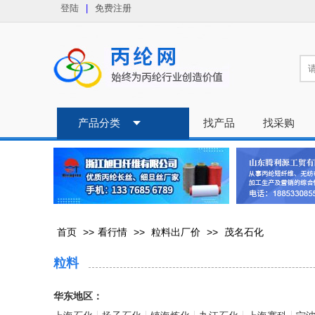
登陆
|
免费注册
产品分类
找产品
找采购
首页
>>
看行情
>>
粒料出厂价
>>
茂名石化
粒料
华东地区：