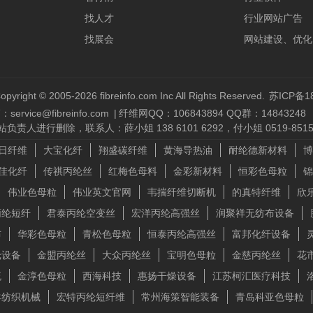
找人才
行业网站广告
找展会
网站建设、优化
opyright © 2005-2026 fibreinfo.com Inc All Rights Reserved.
苏ICP备18
service@fibreinfo.com
|
纤维网QQ：106843894 QQ群：14843248
删除，联系人：薛小姐 138 6101 6292，付小姐 0519-85157
日纤维
大宝化纤
翔盛碳纤维
黄海导热油
耐纶德新材料
博
佳化纤
传祺丙纶丝
红梅色母料
金彩新材料
恒彩色母粒
锦
伟业色母粒
伟业英文官网
韦揣纤维切断机
的真特纤维
欣
丙纶短纤
君泰丙纶空变丝
宏洋丙纶高强丝
润聚祥无纺布设备
布
华彩色母粒
青松色母粒
恒泰丙纶高强丝
富邦化纤设备
纶设备
金盟丙纶丝
大众丙纶丝
宝明色母粒
金慈丙纶丝
花
流
金淳色母粒
西海科技
惠扬干燥设备
江苏柯汇医疗科技
羊纺织机械
宏特丙纶短纤维
常州海策智能装备
青岛科亚色母粒