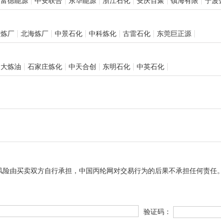
波富德能源
中安联合
东华能源
浙江石化
安庆百聚
镇海有限
宁波
南炼厂
北海炼厂
中景石化
中科炼化
古雷石化
东莞巨正源
岛大炼油
石家庄炼化
中天合创
东明石化
中英石化
风险由买卖双方自行承担，中国丙纶网对交易行为的后果不承担任何责任
验证码：