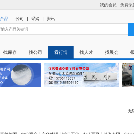
我的会员
免费采
|
|
|
产品
公司
采购
资讯
找库存
找公司
看行情
找人才
找展会
无锡
热烈
陕西