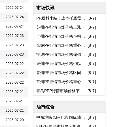
盐城市翔盛碳纤维科技有限公司
市场快讯
2026-07-24
江苏晋成空调工程有限公司
2026-07-24
PP粉料小结：成本托底需求承压 ..
[
8-7
]
常熟赛芙蓉纤维制品有限公司
2026-07-24
苏州PP行情市场价格上涨
[
8-7
]
上海韦揣信息技术有限公司
2026-07-23
广州PP行情市场价格小幅回弹
[
8-7
]
唐山伟业塑料有限公司
2026-07-23
余姚PP行情市场价格重心走强趋势..
[
8-7
]
常州都宏化工科技有限公司
宁波PP行情市场价格偏强整理
[
8-7
]
2026-07-23
广东蒙泰高新纤维股份有限公司
泉州PP行情市场价格仍以区间整理..
[
8-7
]
2026-07-22
苏州显松化纤纸管厂
青州PP行情市场价格区间内窄幅波..
[
8-7
]
2026-07-22
江苏海邦新材料有限公司
常州PP行情市场价格重心上涨
[
8-7
]
2026-07-22
常州国星特种化纤有限公司
青岛PPP行情市场价格窄幅上探
[
8-7
]
2026-07-21
黄骅市传祺化纤有限公司
2026-07-21
上海依石实业有限公司
油市综合
2026-07-21
常州市盛杰合力化纤有限公司
中东地缘风险升温 国际油价高..
[
8-7
]
2026-07-20
常州市君泰化纤制品有限公司
8月7日原油市场早间报道
[
8-7
]