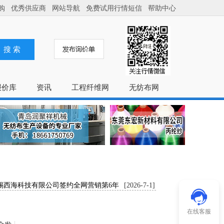
购
优秀供应商
网站导航
免费试用行情短信
帮助中心
搜 索
报价库
资讯
工程纤维网
无纺布网
西海科技有限公司签约全网营销第6年
[2026-7-1]
常州汇元迪工控自动化
祝贺：常州月丰塑料制品有限公司全网营销续..
[2026-6-9]
常州市盛杰合
克莱特精密机械有限公司专业生产销售计量泵..
[2026-5-15]
热烈祝贺：上
在线客服