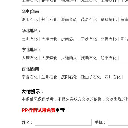
上海石化
扬子石化
镇海炼化
九江石化
上海赛科
宁
华中|华南：
洛阳石化
荆门石化
湖南长岭
茂名石化
福建炼化
海
华北地区：
燕山石化
天津石化
济南炼厂
中沙石化
齐鲁石化
青
东北地区：
大庆石化
大庆炼化
大连西太
抚顺石化
辽阳石化
西北|西南：
宁夏石化
兰州石化
庆阳石化
独山子石化
四川石化
友情提示：
本条信息仅供参考，不做买卖双方交易的依据，交易出现的
PP行情试用免费
申请：
姓名：
手机：