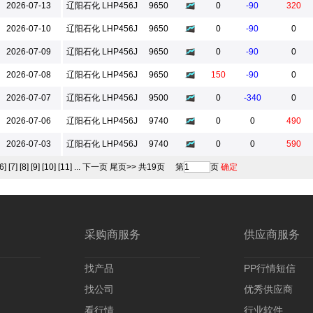
2026-07-13
辽阳石化 LHP456J
9650
0
-90
320
2026-07-10
辽阳石化 LHP456J
9650
0
-90
0
2026-07-09
辽阳石化 LHP456J
9650
0
-90
0
2026-07-08
辽阳石化 LHP456J
9650
150
-90
0
2026-07-07
辽阳石化 LHP456J
9500
0
-340
0
2026-07-06
辽阳石化 LHP456J
9740
0
0
490
2026-07-03
辽阳石化 LHP456J
9740
0
0
590
[6]
[7]
[8]
[9]
[10]
[11]
...
下一页
尾页>>
共19页
第
页
确定
采购商服务
供应商服务
找产品
PP行情短信
找公司
优秀供应商
看行情
行业软件