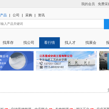
我的会员
免费采
|
|
|
产品
公司
采购
资讯
找库存
找公司
看行情
找人才
找展会
无
热
陕