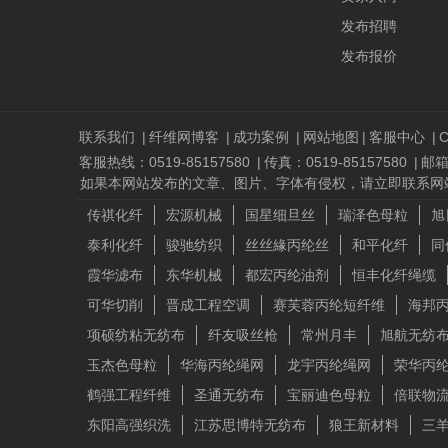
发布招聘
发布报价
联系我们
|
纤维网博客
|
成功案例
|
网站地图
|
客服中心
|
C
客服热线：0519-85157580
|
传真：0519-85157580
|
邮箱：
如果本网站发布的文章、图片、字体有侵权，请立即联系网站负责人进行
传祺化纤
宏源机械
国星细旦丝
瑞泽色母粒
旭
泰利化纤
骏驰纺织
丝丝緣丙纶丝
和平化纤
同
霞华滤布
东华机械
都宏丙纶油剂
恒丰化纤绳缆
可华切削
晋成工程空调
赛芙蓉丙纶短纤维
海邦
项硕纺粘无纺布
纤友吸丝枪
常州月丰
旭航无纺
玉杰色母粒
华海丙纶绳网
龙宇丙纶绳网
荣华丙
鹤强工程纤维
圣通无纺布
宝丽迪色母粒
倍联物
东阳高强织洗
江苏思博特无纺布
狼王新材料
三