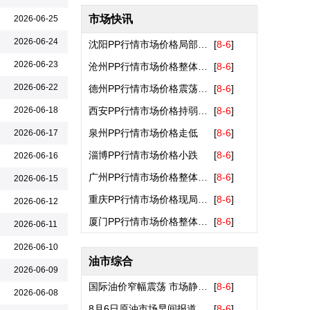
盐城市翔盛碳纤维科技有限公司
市场快讯
2026-06-25
江苏晋成空调工程有限公司
2026-06-24
沈阳PP行情市场价格局部有所下调..
[
8-6
]
常熟赛芙蓉纤维制品有限公司
2026-06-23
沧州PP行情市场价格整体呈弱势盘..
[
8-6
]
上海韦揣信息技术有限公司
2026-06-22
德州PP行情市场价格震荡偏弱整理..
[
8-6
]
唐山伟业塑料有限公司
2026-06-18
西安PP行情市场价格持弱势盘整格..
[
8-6
]
常州都宏化工科技有限公司
泉州PP行情市场价格走低
[
8-6
]
2026-06-17
广东蒙泰高新纤维股份有限公司
淄博PP行情市场价格小跌
[
8-6
]
2026-06-16
苏州显松化纤纸管厂
广州PP行情市场价格整体偏弱运行..
[
8-6
]
2026-06-15
江苏海邦新材料有限公司
重庆PP行情市场价格现局部回落态..
[
8-6
]
2026-06-12
常州国星特种化纤有限公司
厦门PP行情市场价格整体走弱
[
8-6
]
2026-06-11
黄骅市传祺化纤有限公司
2026-06-10
上海依石实业有限公司
油市综合
2026-06-09
常州市盛杰合力化纤有限公司
国际油价窄幅震荡 市场静待霍..
[
8-6
]
2026-06-08
常州市君泰化纤制品有限公司
8月6日原油市场早间报道
[
8-6
]