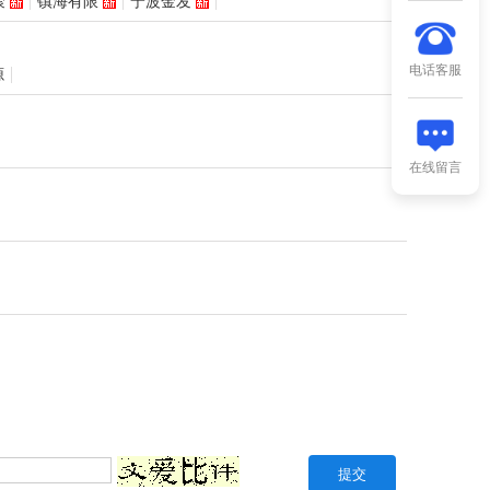
聚
镇海有限
宁波金发
电话客服
源
在线留言
。
提交