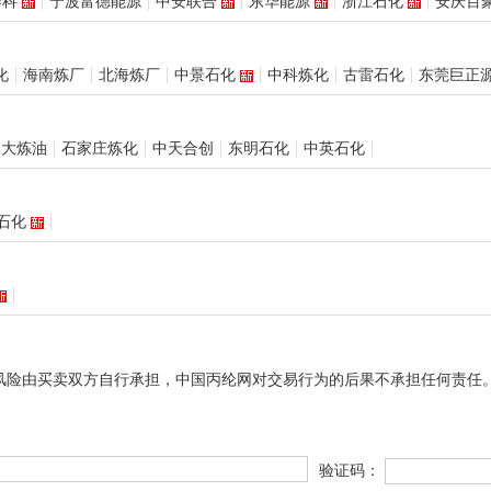
赛科
宁波富德能源
中安联合
东华能源
浙江石化
安庆百
化
海南炼厂
北海炼厂
中景石化
中科炼化
古雷石化
东莞巨正
岛大炼油
石家庄炼化
中天合创
东明石化
中英石化
石化
风险由买卖双方自行承担，中国丙纶网对交易行为的后果不承担任何责任
验证码：