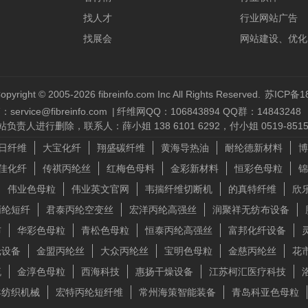
找人才
行业网站广告
找展会
网站建设、优化
opyright © 2005-2026 fibreinfo.com Inc All Rights Reserved.
苏ICP备18
service@fibreinfo.com
|
纤维网QQ：106843894 QQ群：14843248
删除，联系人：薛小姐 138 6101 6292，付小姐 0519-85157
日纤维
大宝化纤
翔盛碳纤维
黄海导热油
耐纶德新材料
博
佳化纤
传祺丙纶丝
红梅色母料
金彩新材料
恒彩色母粒
锦
伟业色母粒
伟业英文官网
韦揣纤维切断机
的真特纤维
欣
丙纶短纤
君泰丙纶空变丝
宏洋丙纶高强丝
润聚祥无纺布设备
布
华彩色母粒
青松色母粒
恒泰丙纶高强丝
富邦化纤设备
纶设备
金盟丙纶丝
大众丙纶丝
宝明色母粒
金慈丙纶丝
花
流
金淳色母粒
西海科技
惠扬干燥设备
江苏柯汇医疗科技
羊纺织机械
宏特丙纶短纤维
常州海策智能装备
青岛科亚色母粒