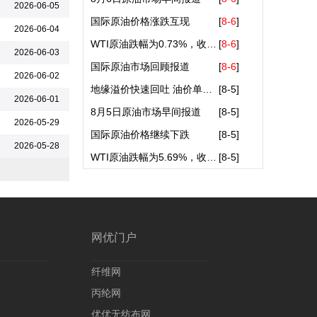
2026-06-05
常州运成化纤材料有限公司
国际原油价格涨跌互现
[
8-6
]
2026-06-04
常州市富邦化纤机械厂
WTI原油跌幅为0.73%，收于75.2..
[
8-6
]
2026-06-03
滨州恒泰化纤制品有限公司
国际原油市场回顾报道
[
8-6
]
2026-06-02
山东滨州华海化纤有限责任公司
地缘溢价快速回吐 油价单日重..
[
8-5
]
2026-06-01
烟台亮彩塑料科技有限公司
8月5日原油市场早间报道
[
8-5
]
2026-05-29
国际原油价格继续下跌
[
8-5
]
2026-05-28
WTI原油跌幅为5.69%，收于75.7..
[
8-5
]
网优门户
纤维网
丙纶网
优优无纺布网