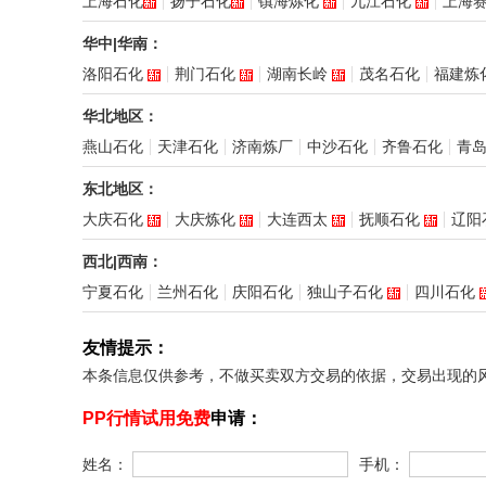
上海石化
扬子石化
镇海炼化
九江石化
上海
华中|华南：
洛阳石化
荆门石化
湖南长岭
茂名石化
福建炼
华北地区：
燕山石化
天津石化
济南炼厂
中沙石化
齐鲁石化
青
东北地区：
大庆石化
大庆炼化
大连西太
抚顺石化
辽阳
西北|西南：
宁夏石化
兰州石化
庆阳石化
独山子石化
四川石化
友情提示：
本条信息仅供参考，不做买卖双方交易的依据，交易出现的
PP行情试用免费
申请：
姓名：
手机：