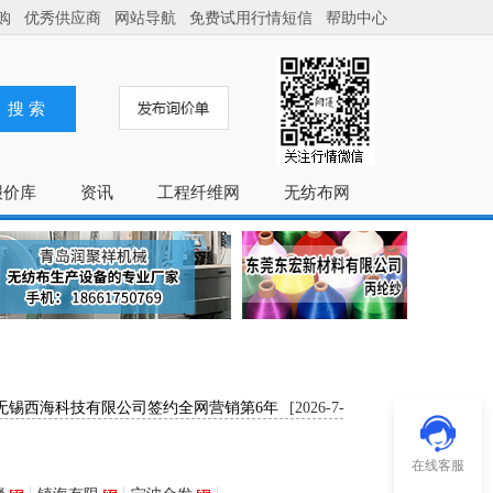
购
优秀供应商
网站导航
免费试用行情短信
帮助中心
搜 索
报价库
资讯
工程纤维网
无纺布网
锡西海科技有限公司签约全网营销第6年
[2026-7-1]
常州汇元迪工控自动
烈祝贺：常州月丰塑料制品有限公司全网营销续..
[2026-6-9]
常州市盛杰
西克莱特精密机械有限公司专业生产销售计量泵..
[2026-5-15]
热烈祝贺
在线客服