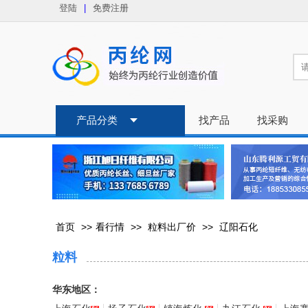
登陆
|
免费注册
产品分类
找产品
找采购
首页
>>
看行情
>>
粒料出厂价
>>
辽阳石化
粒料
华东地区：