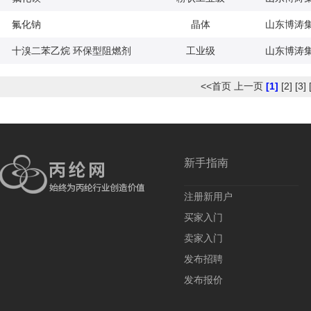
氟化钠
晶体
山东博涛
十溴二苯乙烷 环保型阻燃剂
工业级
山东博涛
<<首页
上一页
[1]
[2]
[3]
新手指南
注册新用户
买家入门
卖家入门
发布招聘
发布报价