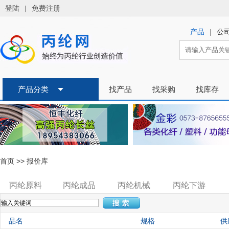
登陆
|
免费注册
|
产品
公
产品分类
找产品
找采购
找库存
首页
>>
报价库
丙纶原料
丙纶成品
丙纶机械
丙纶下游
品名
规格
供