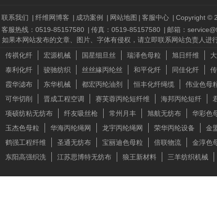
联系我们
|
纤维网博客
|
成功案例
|
网站地图
|
客服中心
|
Copyright © 2
客服热线：0519-85157580
|
传真：0519-85157580
|
邮箱：service@fi
如果本网站发布的文章、图片、字体有侵权，请立即联系网站负责人进行删除，联系人
传祺化纤
宏源机械
国星细旦丝
瑞泽色母粒
旭日纤维
大
泰利化纤
骏驰纺织
丝丝緣丙纶丝
和平化纤
同佳化纤
传
霞华滤布
东华机械
都宏丙纶油剂
恒丰化纤绳缆
伟业色母
可华切削
晋成工程空调
赛芙蓉丙纶短纤维
海邦丙纶短纤
项硕纺粘无纺布
纤友吸丝枪
常州月丰
旭航无纺布
华彩色
玉杰色母粒
华海丙纶绳网
龙宇丙纶绳网
荣华丙纶设备
金
鹤强工程纤维
圣通无纺布
宝丽迪色母粒
倍联物流
金淳色
东阳高强织洗
江苏思博特无纺布
狼王新材料
三羊纺织机械