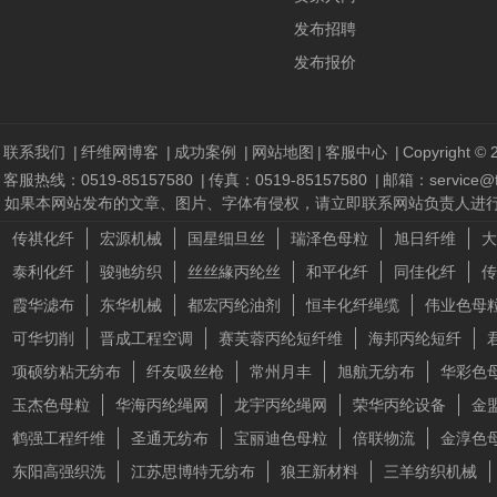
发布招聘
发布报价
联系我们
|
纤维网博客
|
成功案例
|
网站地图
|
客服中心
|
Copyright © 2
客服热线：0519-85157580
|
传真：0519-85157580
|
邮箱：service@fi
如果本网站发布的文章、图片、字体有侵权，请立即联系网站负责人进行删除，联系人
传祺化纤
宏源机械
国星细旦丝
瑞泽色母粒
旭日纤维
大
泰利化纤
骏驰纺织
丝丝緣丙纶丝
和平化纤
同佳化纤
传
霞华滤布
东华机械
都宏丙纶油剂
恒丰化纤绳缆
伟业色母
可华切削
晋成工程空调
赛芙蓉丙纶短纤维
海邦丙纶短纤
项硕纺粘无纺布
纤友吸丝枪
常州月丰
旭航无纺布
华彩色
玉杰色母粒
华海丙纶绳网
龙宇丙纶绳网
荣华丙纶设备
金
鹤强工程纤维
圣通无纺布
宝丽迪色母粒
倍联物流
金淳色
东阳高强织洗
江苏思博特无纺布
狼王新材料
三羊纺织机械