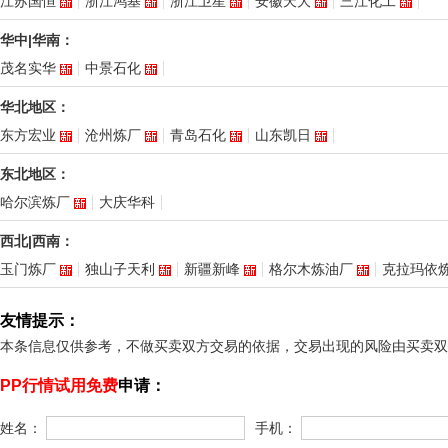
江苏国恒
浙江鸿基
浙江卫星
安徽天大
三江化工
华中|华南：
茂名实华
中景石化
华北地区：
东方宏业
沧州炼厂
青岛石化
山东凯日
东北地区：
哈尔滨炼厂
大庆华科
西北|西南：
玉门炼厂
独山子天利
新疆新峰
格尔木炼油厂
克拉玛依
友情提示：
本条信息仅供参考，不做买卖双方交易的依据，交易出现的风险由买卖双
PP行情试用免费
申请：
姓名：
手机：