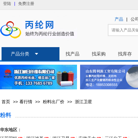
登陆
|
免费注册
|
产品
公
产品分类
找产品
找采购
找库存
首页
>>
看行情
>>
粉料出厂价
>>
浙江卫星
粉料
华东地区：