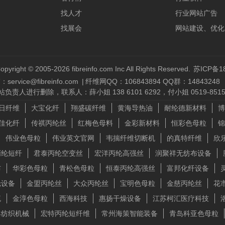
找人才
行业网站广告
找展会
网站建设、优化
opyright © 2005-2026 fibreinfo.com Inc All Rights Reserved.
苏ICP备18
service@fibreinfo.com
|
纤维网QQ：106843894 QQ群：14843248
删除，联系人：薛小姐 138 6101 6292，付小姐 0519-85157
日纤维
大宝化纤
翔盛碳纤维
黄海导热油
耐纶德新材料
博
佳化纤
传祺丙纶丝
红梅色母料
金彩新材料
恒彩色母粒
锦
伟业色母粒
伟业英文官网
韦揣纤维切断机
的真特纤维
欣
丙纶短纤
君泰丙纶空变丝
宏洋丙纶高强丝
润聚祥无纺布设备
布
华彩色母粒
青松色母粒
恒泰丙纶高强丝
富邦化纤设备
纶设备
金盟丙纶丝
大众丙纶丝
宝明色母粒
金慈丙纶丝
花
流
金淳色母粒
西海科技
惠扬干燥设备
江苏柯汇医疗科技
羊纺织机械
宏特丙纶短纤维
常州海策智能装备
青岛科亚色母粒