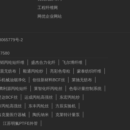
工程纤维网
网优企业网站
065779号-2
580
韬丙纶短纤维
盛杰合力化纤
飞尔博纤维
晨无纺布
毅通丙纶纱
亮彩色母粒
蒙泰纺织纤维
乐机械油烟净化
创佳新材料BCF丝
莱驰无纺布
腾利源丙纶短纤
莱智化纤丙纶丝
色母计量控制系统
灵达BCF丝
运成丙纶高强丝
东宏丙纶纱
市丙纶高强丝
东丰丙纶丝
方辰实验机
洛克曼医疗器械
陶氏纳米
克莱特计量泵
江苏明氟PTFE外管