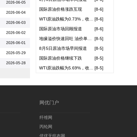
山东滨州华海化纤有限责任公司
2026-06-05
国际原油价格涨跌互现
[
8-6
]
烟台亮彩塑料科技有限公司
2026-06-04
WTI原油跌幅为0.73%，收于75.2..
[
8-6
]
2026-06-03
国际原油市场回顾报道
[
8-6
]
2026-06-02
地缘溢价快速回吐 油价单日重..
[
8-5
]
2026-06-01
8月5日原油市场早间报道
[
8-5
]
2026-05-29
国际原油价格继续下跌
[
8-5
]
2026-05-28
WTI原油跌幅为5.69%，收于75.7..
[
8-5
]
网优门户
纤维网
丙纶网
优优无纺布网