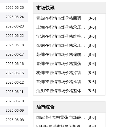
上海韦揣信息技术有限公司
市场快讯
2026-06-25
唐山伟业塑料有限公司
2026-06-24
青岛PP行情市场价格回调
[
8-6
]
常州都宏化工科技有限公司
2026-06-23
上海PP行情市场价格承压回落
[
8-6
]
广东蒙泰高新纤维股份有限公司
2026-06-22
宁波PP行情市场价格维持弱势震荡..
[
8-6
]
苏州显松化纤纸管厂
2026-06-18
余姚PP行情市场价格承压下滑
[
8-6
]
江苏海邦新材料有限公司
苏州PP行情市场价格偏弱下行
[
8-6
]
2026-06-17
常州国星特种化纤有限公司
青州PP行情市场价格震荡走低
[
8-6
]
2026-06-16
黄骅市传祺化纤有限公司
杭州PP行情市场价格持续下滑
[
8-6
]
2026-06-15
上海依石实业有限公司
常州PP行情市场价格延续下行走势..
[
8-6
]
2026-06-12
常州市盛杰合力化纤有限公司
汕头PP行情市场价格整体走弱
[
8-6
]
2026-06-11
常州市君泰化纤制品有限公司
2026-06-10
常州运成化纤材料有限公司
油市综合
2026-06-09
常州市富邦化纤机械厂
国际油价窄幅震荡 市场静待霍..
[
8-6
]
滨州恒泰化纤制品有限公司
2026-06-08
8月6日原油市场早间报道
[
8-6
]