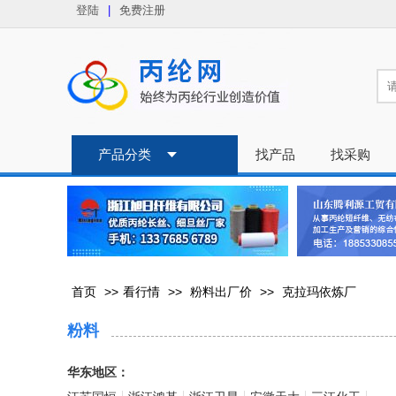
登陆
|
免费注册
产品分类
找产品
找采购
首页
>>
看行情
>>
粉料出厂价
>>
克拉玛依炼厂
粉料
华东地区：