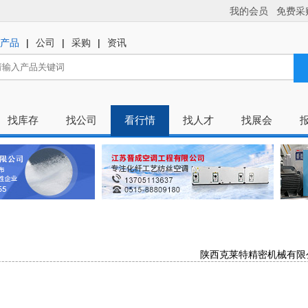
我的会员
免费采
|
|
|
产品
公司
采购
资讯
找库存
找公司
看行情
找人才
找展会
陕西克莱特精密机械有限公
龙口华彩塑业有限公司专业生
江苏思博特纺织科技有限公司