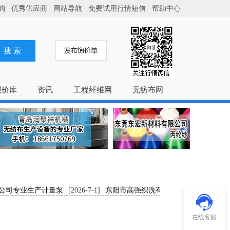
购
优秀供应商
网站导航
免费试用行情短信
帮助中心
搜 索
报价库
资讯
工程纤维网
无纺布网
司专业生产计量泵
[2026-7-1]
东阳市高强织洗有限公司专业生产高强丙
丙纶色母粒，功能母..
[2026-7-1]
协龙集团高新化纤公司专业生产尼
专业生产丙纶无纺布..
[2026-7-1]
广东椎曲健康管理有限公司为您解决
在线客服