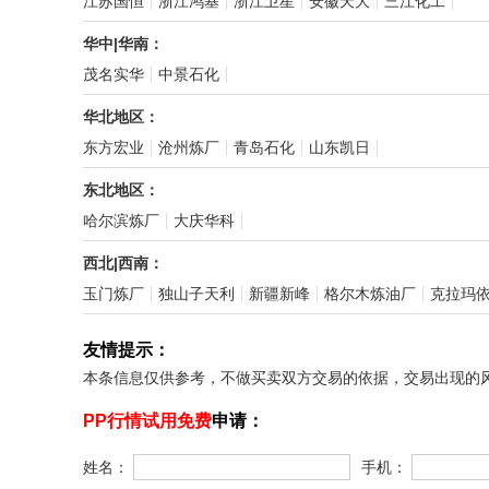
江苏国恒
浙江鸿基
浙江卫星
安徽天大
三江化工
华中|华南：
茂名实华
中景石化
华北地区：
东方宏业
沧州炼厂
青岛石化
山东凯日
东北地区：
哈尔滨炼厂
大庆华科
西北|西南：
玉门炼厂
独山子天利
新疆新峰
格尔木炼油厂
克拉玛
友情提示：
本条信息仅供参考，不做买卖双方交易的依据，交易出现的
PP行情试用免费
申请：
姓名：
手机：