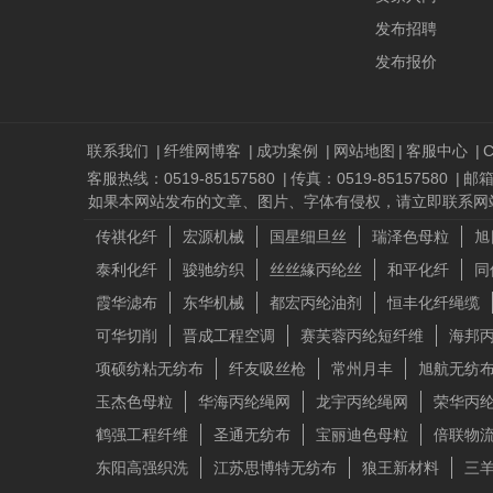
发布招聘
发布报价
联系我们
|
纤维网博客
|
成功案例
|
网站地图
|
客服中心
|
C
客服热线：0519-85157580
|
传真：0519-85157580
|
邮箱：
如果本网站发布的文章、图片、字体有侵权，请立即联系网站负责人进行
传祺化纤
宏源机械
国星细旦丝
瑞泽色母粒
旭
泰利化纤
骏驰纺织
丝丝緣丙纶丝
和平化纤
同
霞华滤布
东华机械
都宏丙纶油剂
恒丰化纤绳缆
可华切削
晋成工程空调
赛芙蓉丙纶短纤维
海邦
项硕纺粘无纺布
纤友吸丝枪
常州月丰
旭航无纺
玉杰色母粒
华海丙纶绳网
龙宇丙纶绳网
荣华丙
鹤强工程纤维
圣通无纺布
宝丽迪色母粒
倍联物
东阳高强织洗
江苏思博特无纺布
狼王新材料
三