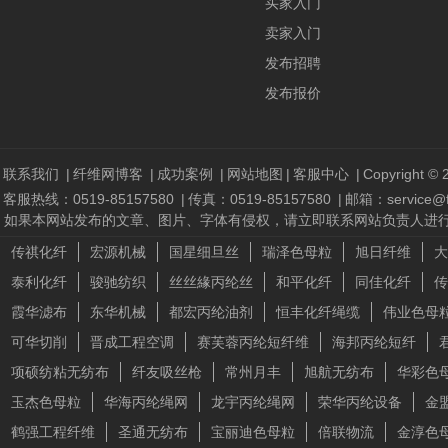
买家入门
卖家入门
发布招聘
发布报价
联系我们
|
纤维网博客
|
成功案例
|
网站地图
|
客服中心
|
Copyright © 2
客服热线：0519-85157580
|
传真：0519-85157580
|
邮箱：service@fi
如果本网站发布的文章、图片、字体有侵权，请立即联系网站负责人进行删除，联系人
传祺化纤
宏源机械
国星细旦丝
瑞泽色母粒
旭日纤维
大
泰利化纤
骏驰纺织
丝丝緣丙纶丝
和平化纤
同佳化纤
传
霞华滤布
东华机械
都宏丙纶油剂
恒丰化纤绳缆
伟业色母
可华切削
晋成工程空调
赛芙蓉丙纶短纤维
海邦丙纶短纤
项硕纺粘无纺布
纤友吸丝枪
常州月丰
旭航无纺布
华彩色
玉杰色母粒
华海丙纶绳网
龙宇丙纶绳网
荣华丙纶设备
金
鹤强工程纤维
圣通无纺布
宝丽迪色母粒
倍联物流
金淳色