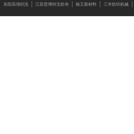
东阳高强织洗
江苏思博特无纺布
狼王新材料
三羊纺织机械