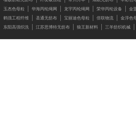
玉杰色母粒
华海丙纶绳网
龙宇丙纶绳网
荣华丙纶设备
金
鹤强工程纤维
圣通无纺布
宝丽迪色母粒
倍联物流
金淳色
东阳高强织洗
江苏思博特无纺布
狼王新材料
三羊纺织机械