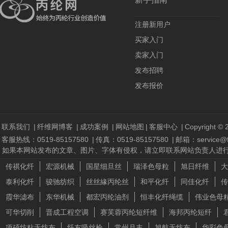
注册新用户
买家入门
卖家入门
发布招聘
发布报价
联系我们
|
纤维网博客
|
成功案例
|
网站地图
|
客服中心
|
Copyright © 2
客服热线：0519-85157580
|
传真：0519-85157580
|
邮箱：service@fi
如果本网站发布的文章、图片、字体有侵权，请立即联系网站负责人进行删除，联系人
传祺化纤
宏源机械
国星细旦丝
瑞泽色母粒
旭日纤维
大
泰利化纤
骏驰纺织
丝丝緣丙纶丝
和平化纤
同佳化纤
传
霞华滤布
东华机械
都宏丙纶油剂
恒丰化纤绳缆
伟业色母
可华切削
晋成工程空调
赛芙蓉丙纶短纤维
海邦丙纶短纤
项硕纺粘无纺布
纤友吸丝枪
常州月丰
旭航无纺布
华彩色