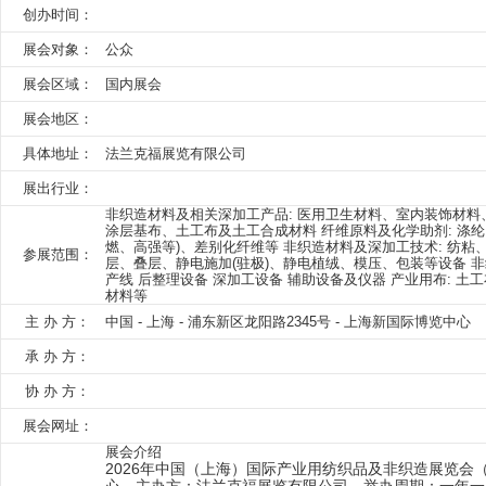
创办时间：
展会对象：
公众
展会区域：
国内展会
展会地区：
具体地址：
法兰克福展览有限公司
展出行业：
非织造材料及相关深加工产品: 医用卫生材料、室内装饰材
涂层基布、土工布及土工合成材料 纤维原料及化学助剂: 
燃、高强等)、差别化纤维等 非织造材料及深加工技术: 纺粘
参展范围：
层、叠层、静电施加(驻极)、静电植绒、模压、包装等设备 
产线 后整理设备 深加工设备 辅助设备及仪器 产业用布: 
材料等
主 办 方：
中国 - 上海 - 浦东新区龙阳路2345号 - 上海新国际博览中心
承 办 方：
协 办 方：
展会网址：
展会介绍
2026年中国（上海）国际产业用纺织品及非织造展览会（Ci