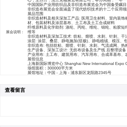
心，主办方：法兰克福展览有限公司，举办周期：一年一届，
中国国际产业用纺织品及非织造布展览会为中国备受瞩目的
非织造布展览会全面涵盖了现代纺织技术的十二个应用领
展品范围
非织造材料及相关深加工产品: 医用卫生材料、室内装
材、包装材料及涂层基布、土工布及土工合成材料
纤维原料及化学助剂: 涤纶、丙纶、维纶、锦纶、粘胶
维等
展会说明：
非织造材料及深加工技术: 纺粘、熔喷、水刺、针刺、干
涂层: 涂层、叠层、静电施加(驻极)、静电植绒、模压、
非织造布: 包括纺粘、熔喷、针刺、水刺、气流成网、
生产设备、深加工设计: 无纺布设备及生产线 后整理设备
产业用布: 土工布、建筑用布、汽车用布、合成革基布、
展馆信息
上海新国际博览中心 Shanghai New International Expo C
场馆面积：300000平方米
展馆地址：中国 - 上海 - 浦东新区龙阳路2345号
查看留言