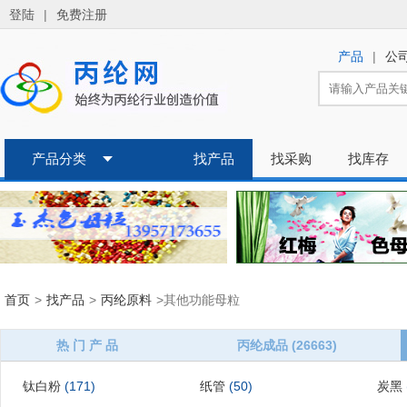
登陆
|
免费注册
|
产品
公
产品分类
找产品
找采购
找库存
首页
>
找产品
>
丙纶原料
>其他功能母粒
热 门 产 品
丙纶成品 (26663)
钛白粉
(171)
纸管
(50)
炭黑