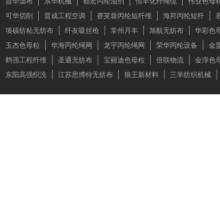
霞华滤布
东华机械
都宏丙纶油剂
恒丰化纤绳缆
伟业色母
可华切削
晋成工程空调
赛芙蓉丙纶短纤维
海邦丙纶短纤
项硕纺粘无纺布
纤友吸丝枪
常州月丰
旭航无纺布
华彩色
玉杰色母粒
华海丙纶绳网
龙宇丙纶绳网
荣华丙纶设备
金
鹤强工程纤维
圣通无纺布
宝丽迪色母粒
倍联物流
金淳色
东阳高强织洗
江苏思博特无纺布
狼王新材料
三羊纺织机械