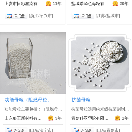
上虞市恒彩塑染有限公司
11年
盐城瑞泽色母粒有限公司
20年
[浙江/绍兴市]
[江苏/盐城市]
功能母粒（阻燃母粒、
抗菌母粒
功能母粒主要包括：（阻燃母粒、...
抗菌母粒选用纳米级抗菌剂制备而...
山东狼王新材料有限公司
3年
青岛科亚塑胶有限公司
1年
[山东/济宁市]
[山东/青岛市]