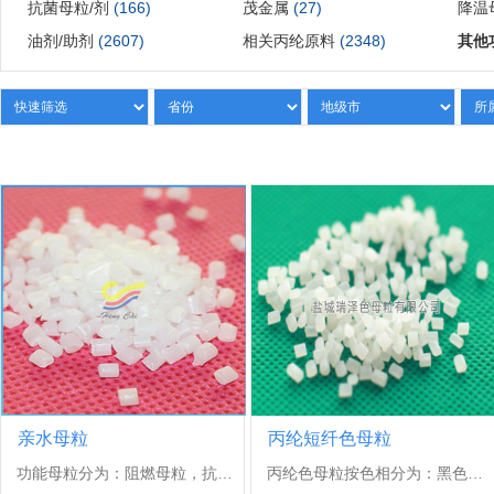
抗菌母粒/剂
(166)
茂金属
(27)
降温
油剂/助剂
(2607)
相关丙纶原料
(2348)
其他
亲水母粒
丙纶短纤色母粒
功能母粒分为：阻燃母粒，抗UV...
丙纶色母粒按色相分为：黑色、瓷...