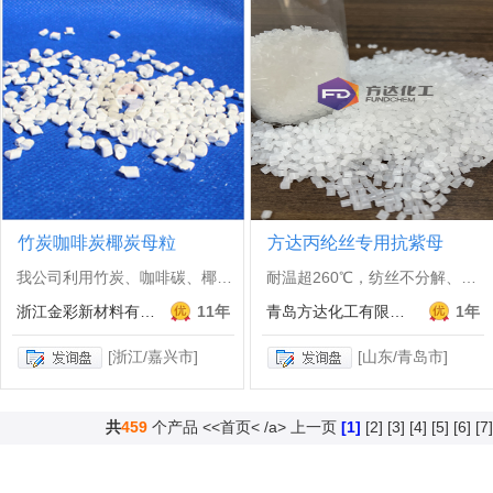
竹炭咖啡炭椰炭母粒
方达丙纶丝专用抗紫母
我公司利用竹炭、咖啡碳、椰碳等...
耐温超260℃，纺丝不分解、不...
浙江金彩新材料有限公司
11年
青岛方达化工有限公司
1年
[浙江/嘉兴市]
[山东/青岛市]
共
459
个产品
<<首页< /a>
上一页
[1]
[2]
[3]
[4]
[5]
[6]
[7]