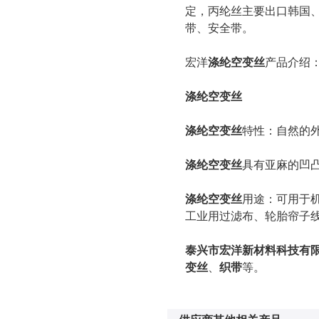
定，丙纶丝主要出口韩国
带、安全带。
宏洋
涤纶空变丝
产品介绍
涤纶空变丝
涤纶空变丝
特性：自然的
涤纶空变丝
具有亚麻的凹
涤纶空变丝
用途：可用于
工业用过滤布、轮胎帘子线
泰兴市宏洋新材料科技有
变丝
、
织带
等。