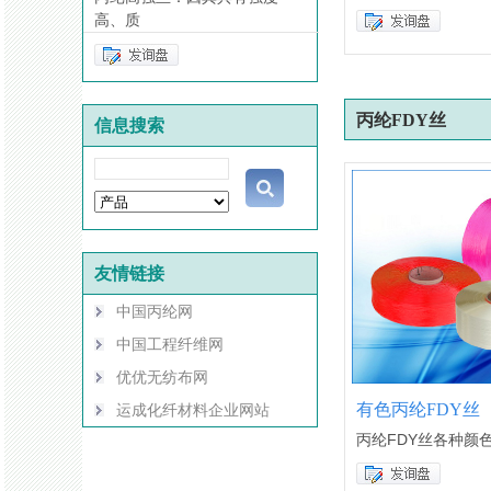
高、质
丙纶FDY丝
信息搜索
友情链接
中国丙纶网
中国工程纤维网
优优无纺布网
有色丙纶FDY丝
运成化纤材料企业网站
丙纶FDY丝各种颜