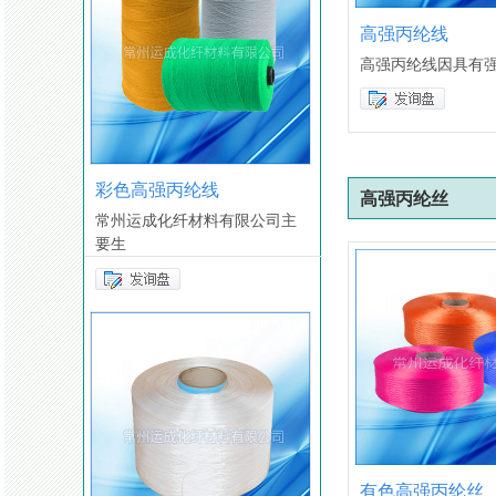
高强丙纶线
高强丙纶线因具有
彩色高强丙纶线
高强丙纶丝
常州运成化纤材料有限公司主
要生
有色高强丙纶丝