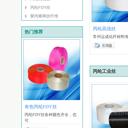
丙纶FDY丝
聚丙烯网状纤维
丙纶高强丝
热门推荐
常州运成化纤材料
丙纶工业丝
有色丙纶FDY丝
丙纶FDY丝各种颜色齐全，也
可