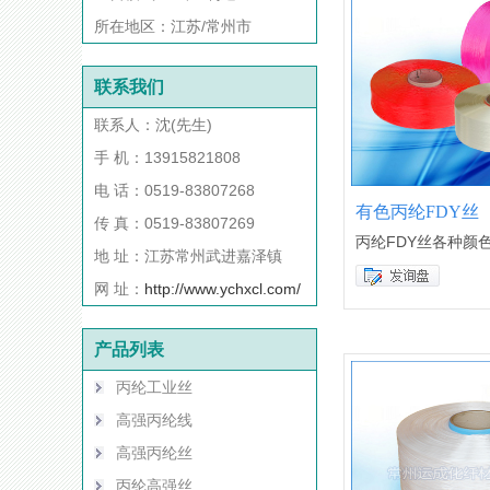
所在地区：江苏/常州市
联系我们
联系人：沈(先生)
手 机：13915821808
电 话：0519-83807268
有色丙纶FDY丝
传 真：0519-83807269
丙纶FDY丝各种颜
地 址：江苏常州武进嘉泽镇
网 址：
http://www.ychxcl.com/
产品列表
丙纶工业丝
高强丙纶线
高强丙纶丝
丙纶高强丝