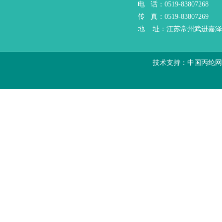
电 话：0519-83807268
传 真：0519-83807269
地 址：江苏常州武进嘉泽
技术支持：
中国丙纶网