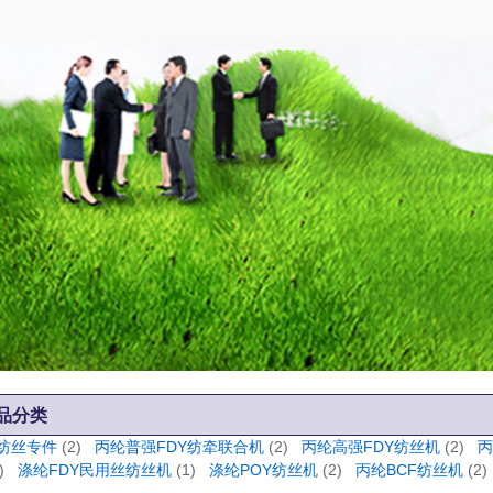
品分类
纺丝专件
(2)
丙纶普强FDY纺牵联合机
(2)
丙纶高强FDY纺丝机
(2)
丙
)
涤纶FDY民用丝纺丝机
(1)
涤纶POY纺丝机
(2)
丙纶BCF纺丝机
(2)