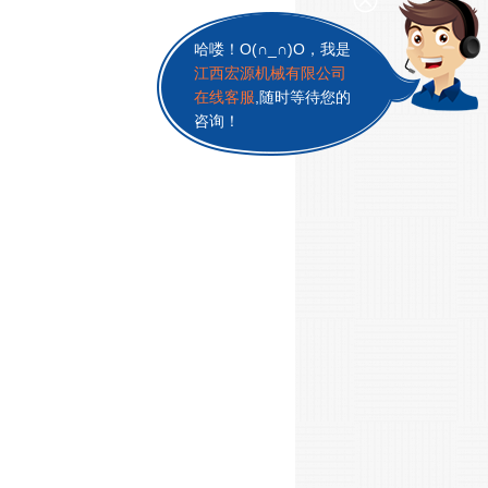
哈喽！O(∩_∩)O，我是
江西宏源机械有限公司
在线客服
,随时等待您的
咨询！