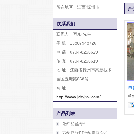
所在地区：江西/抚州市
产
联系我们
联系人：万东(先生)
手 机：13807948726
电 话：0794-8256629
传 真：0794-8256619
地 址：江西省抚州市高新技术
园区五塘路868号
单
网 址：
单
http://www.jxhyjxw.com/
产品列表
化纤纺丝专件
丙纶普强FDY纺牵联合机