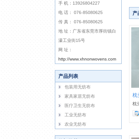
手 机：13926804227
电 话： 076-85080625
产
传 真： 076-85080625
地 址：广东省东莞市厚街镇白
濠工业街15号
网 址：
http://www.xhnonwovens.com
产品列表
包装用无纺布
枕
家具家居无纺布
枕
医疗卫生无纺布
工业无纺布
农业无纺布