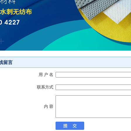
线留言
用 户 名
联系方式
内 容