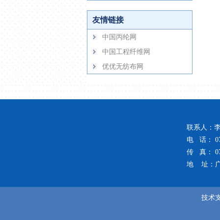
友情链接
中国丙纶网
中国工程纤维网
优优无纺布网
联系人：李
电 话： 076
传 真： 076
地 址：广
技术