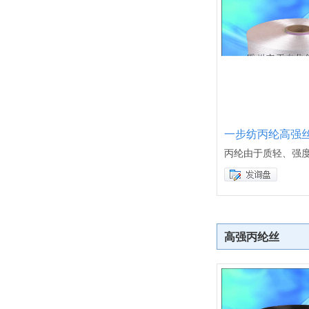
一步纺丙纶高强
丙纶由于质轻、强
高强丙纶丝