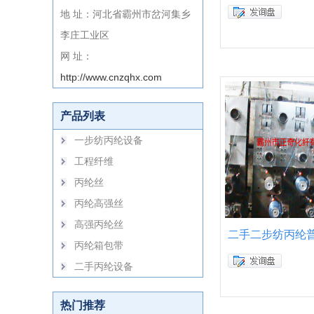
地 址：河北省霸州市岔河集乡
李庄工业区
网 址：
http://www.cnzqhx.com
产品列表
一步纺丙纶设备
工程纤维
丙纶丝
丙纶高强丝
高强丙纶丝
二手二步纺丙纶
丙纶箱包带
二手丙纶设备
热门推荐