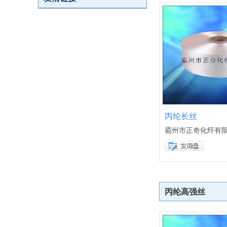
丙纶长丝
霸州市正奇化纤有
丙纶高强丝