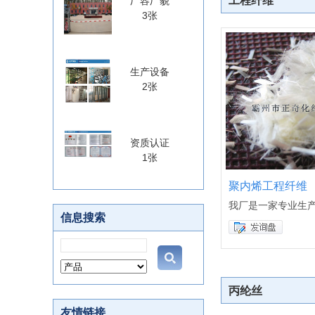
工程纤维
厂容厂貌
3张
生产设备
2张
资质认证
1张
聚内烯工程纤维
我厂是一家专业生
信息搜索
丙纶丝
友情链接