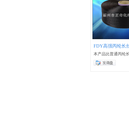
FDY高强丙纶长
本产品比普通丙纶