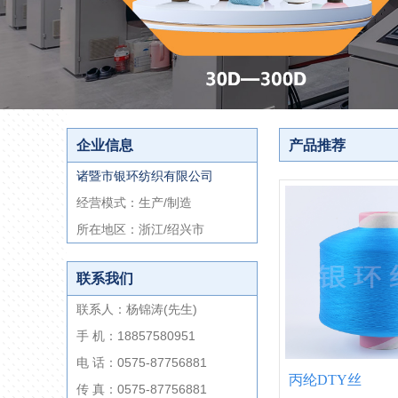
企业信息
产品推荐
诸暨市银环纺织有限公司
经营模式：生产/制造
所在地区：浙江/绍兴市
联系我们
联系人：杨锦涛(先生)
手 机：18857580951
电 话：0575-87756881
丙纶DTY丝
传 真：0575-87756881