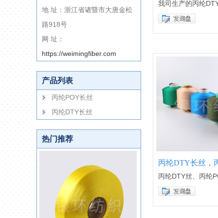
我司生产的丙纶DT
地 址：浙江省诸暨市大唐金松
路918号
网 址：
https://weimingfiber.com
产品列表
丙纶POY长丝
丙纶DTY长丝
热门推荐
丙纶DTY长丝，
丙纶DTY丝、丙纶P