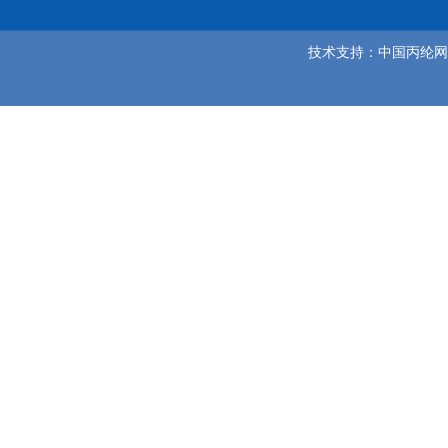
技术支持：
中国丙纶网