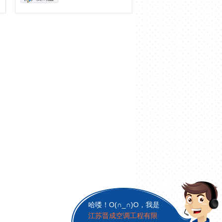
哈喽！O(∩_∩)O，我是