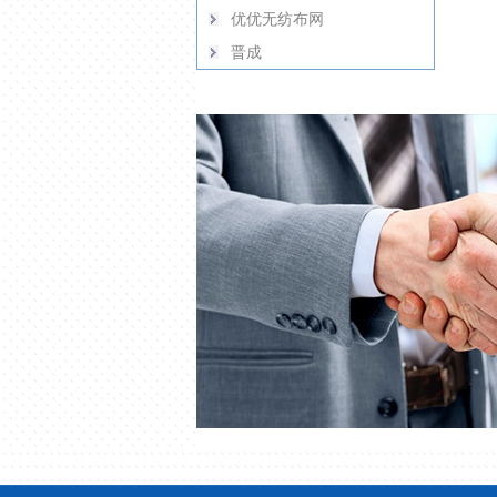
优优无纺布网
晋成