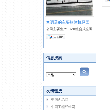
调器的主要故障机原因
转盘过滤器
圆形
主要生产JCZK组合式空调
转盘过滤器由圆盘滤网、旋转
江苏晋
吸嘴
要生
信息搜索
友情链接
中国丙纶网
中国工程纤维网