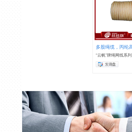
多股绳缆，丙纶
“云帆”牌绳网线系