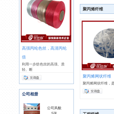
聚丙烯纤维
清丙纶
建筑用聚丙烯纤维
“丝丝缘”牌改性聚丙烯纤维是
江
强、质
聚丙烯网状纤维
聚丙烯网状纤维，
公司相册
公司风貌
5张