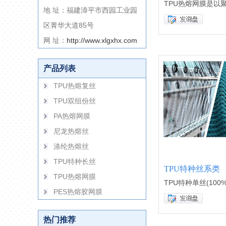
TPU热熔网膜是以
地 址：福建漳平市西园工业园
区菁华大道85号
网 址：
http://www.xlgxhx.com
产品列表
TPU热熔复丝
TPU双组份丝
PA热熔网膜
尼龙热熔丝
涤纶热熔丝
TPU特种长丝
TPU特种丝系类
TPU热熔网膜
TPU特种单丝(100%
PES热熔胶网膜
热门推荐