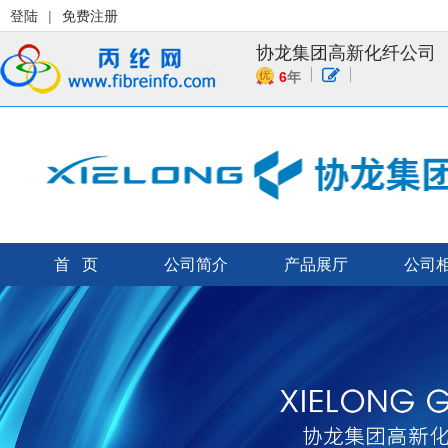
登陆
|
免费注册
协龙集团高新化纤公司
6
年
首 页
公司简介
产品展厅
公司