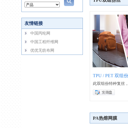
TPU双组份丝
友情链接
中国丙纶网
中国工程纤维网
优优无纺布网
TPU / PET 双组
此双组份特种复丝
PA热熔网膜