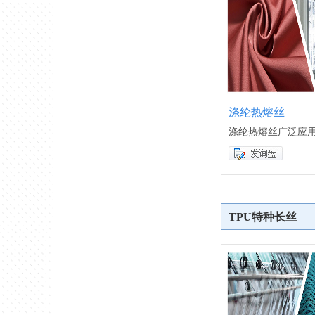
涤纶热熔丝
涤纶热熔丝广泛应
TPU特种长丝