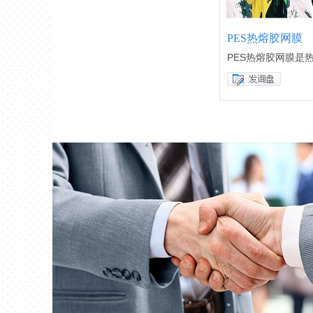
PES热熔胶网膜
PES热熔胶网膜是