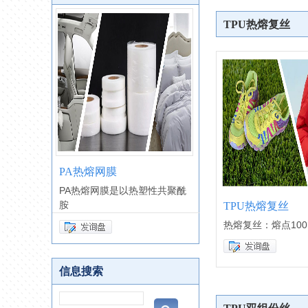
TPU热熔复丝
TPU热熔网膜
涤纶热熔丝
TPU热熔网膜是以聚氨酯为主
涤纶热熔丝广泛应用于
要
面、
TPU热熔复丝
热熔复丝：熔点100°
信息搜索