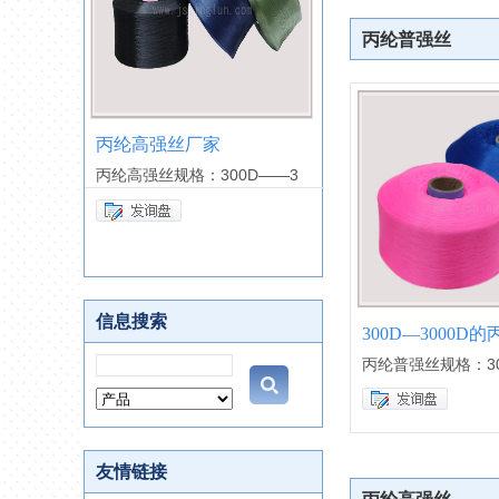
丙纶普强丝
宜兴莱智丙纶普强丝，丙
0D——3
纶
丙纶普强丝规格：300D——3
信息搜索
300D—3000D的
丙纶普强丝规格：30
友情链接