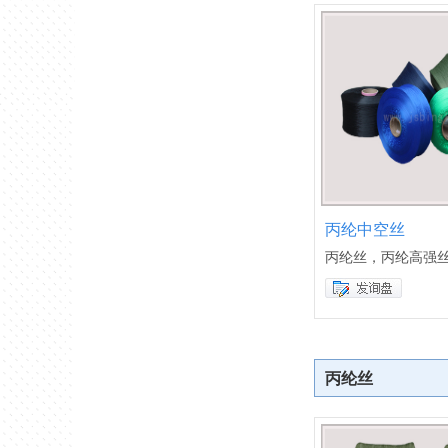
丙纶中空丝
丙纶丝，丙纶高强
丙纶丝