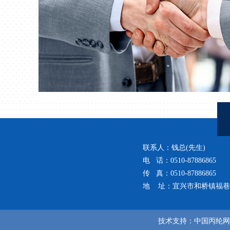
联系人：钱总(先生)
电 话：0510-87886865
传 真：0510-87886865
地 址：宜兴市和桥镇福巷
技术支持：
中国丙纶网