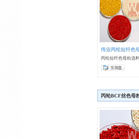
伟业丙纶短纤色
丙纶短纤色母粒选
丙纶BCF丝色母