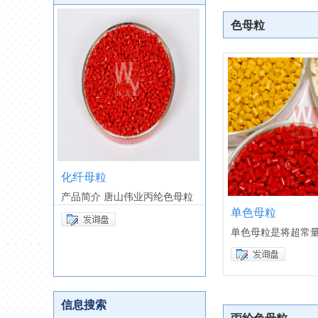
色母粒
化纤母粒
优质丙纶色母粒
混阻燃型
产品简介 唐山伟业丙纶色母粒
唐山伟业丙纶色母粒选
良，色
单色母粒
单色母粒是将超常
信息搜索