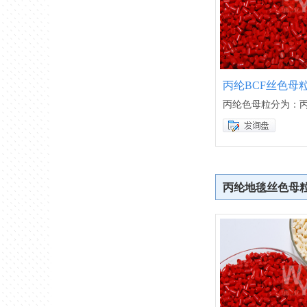
丙纶BCF丝色母
丙纶色母粒分为：丙
丙纶地毯丝色母