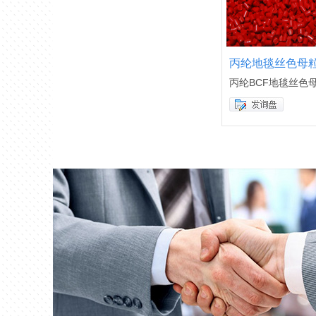
丙纶地毯丝色母
丙纶BCF地毯丝色