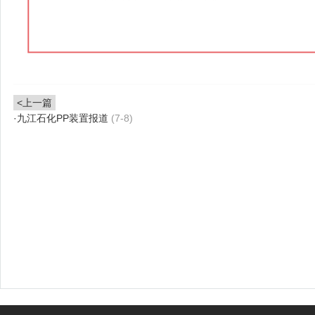
<上一篇
·
九江石化PP装置报道
(7-8)