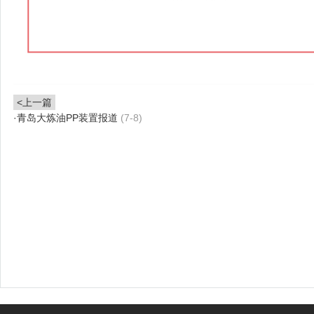
<上一篇
·
青岛大炼油PP装置报道
(7-8)