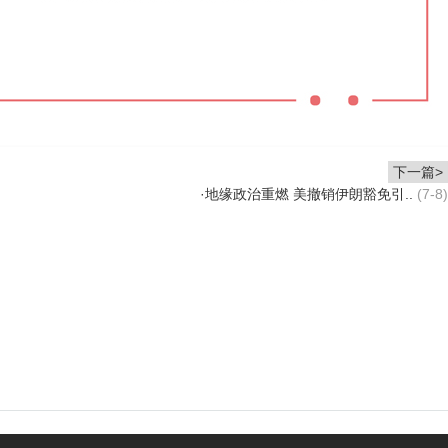
下一篇>
·
地缘政治重燃 美撤销伊朗豁免引..
(7-8)